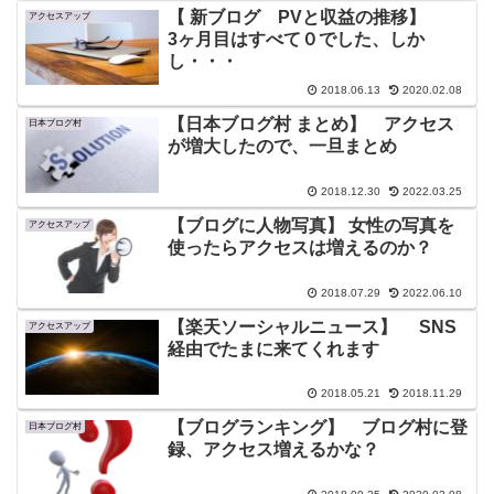
【 新ブログ PVと収益の推移】
アクセスアップ
3ヶ月目はすべて０でした、しか
し・・・
2018.06.13
2020.02.08
【日本ブログ村 まとめ】 アクセス
日本ブログ村
が増大したので、一旦まとめ
2018.12.30
2022.03.25
【ブログに人物写真】 女性の写真を
アクセスアップ
使ったらアクセスは増えるのか？
2018.07.29
2022.06.10
【楽天ソーシャルニュース】 SNS
アクセスアップ
経由でたまに来てくれます
2018.05.21
2018.11.29
【ブログランキング】 ブログ村に登
日本ブログ村
録、アクセス増えるかな？