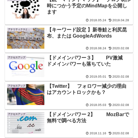
時につかう予定のMindMapを公開し
ます
2018.05.24
2019.04.28
【キーワード設定 】新巻鮭と利尻昆
アナリティクスとサーチコンソール
布、または GoogleAdWords
2018.08.24
2020.02.08
【ドメインパワー３】 PV激減
アクセスアップ
ドメインパワーも落ちていた
2019.05.01
2020.02.08
【Twitter】 フォロワー減少の理由
アクセスアップ
はアカウントロックかも？
2018.05.03
2020.02.08
【ドメインパワー 2】 MozBarで
アクセスアップ
無料で調べる方法
2018.11.16
2020.02.08