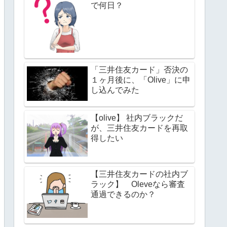
で何日？
「三井住友カード」否決の
１ヶ月後に、「Olive」に申
し込んでみた
【olive】 社内ブラックだ
が、三井住友カードを再取
得したい
【三井住友カードの社内ブ
ラック】 Oleveなら審査
通過できるのか？