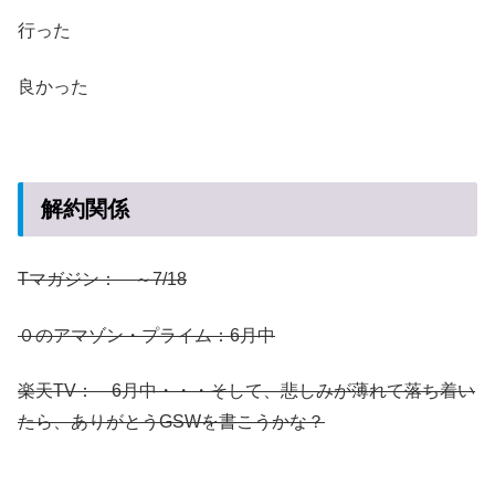
行った
良かった
解約関係
Tマガジン： ～7/18
０のアマゾン・プライム：6月中
楽天TV： 6月中・・・そして、悲しみが薄れて落ち着い
たら、ありがとうGSWを書こうかな？