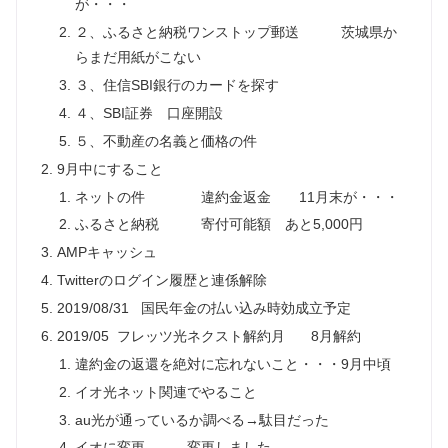
が・・・
２、ふるさと納税ワンストップ郵送 茨城県か
らまだ用紙がこない
３、住信SBI銀行のカードを探す
４、SBI証券 口座開設
５、不動産の名義と価格の件
9月中にすること
ネットの件 違約金返金 11月末が・・・
ふるさと納税 寄付可能額 あと5,000円
AMPキャッシュ
Twitterのログイン履歴と連係解除
2019/08/31 国民年金の払い込み時効成立予定
2019/05 フレッツ光ネクスト解約月 8月解約
違約金の返還を絶対に忘れないこと・・・9月中頃
イオ光ネット関連でやること
au光が通っているか調べる→駄目だった
イオに変更 変更しました