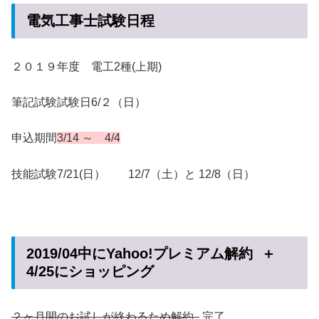
電気工事士試験日程
２０１９年度 電工2種(上期)
筆記試験試験日6/２（日）
申込期間
3/14 ～ 4/4
技能試験7/21(日） 12/7（土）と 12/8（日）
2019/04中にYahoo!プレミアム解約 ＋
4/25にショッピング
２ヶ月間のお試しが終わるため解約
完了