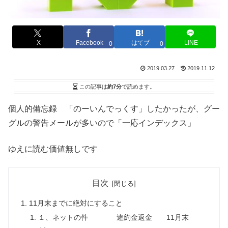
X
Facebook
はてブ
LINE
0
0
2019.03.27
2019.11.12
この記事は
約7分
で読めます。
個人的備忘録 「のーいんでっくす」したかったが、グー
グルの警告メールが多いので「一応インデックス」
ゆえに読む価値無しです
目次
11月末までに絶対にすること
１、ネットの件 違約金返金 11月末