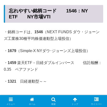
忘れやすい銘柄コード 1546：NY
ETF NY市場VTI
・銘柄コードは、
1546
（NEXT FUNDS ダウ・ジョーン
ズ工業株30種平均株価連動型上場投信）
・
1679
（Simple-X NYダウ･ジョーンズ上場投信）
・
1459
楽天ETF－日経ダブルインバース 信託報酬：
0.35 ベアファンド
・
1321
日経連動型～～
メニュー
ホーム
検索
トップ
サイドバー