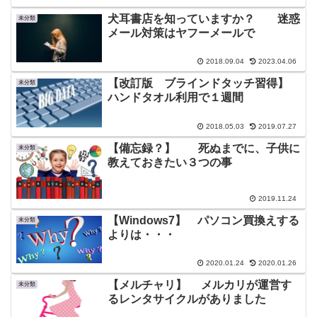
犬耳書店を知っていますか？ 迷惑
未分類
メール対策はヤフーメールで
2018.09.04
2023.04.06
【改訂版 ブラインドタッチ習得】
未分類
ハンドタオル利用で１週間
2018.05.03
2019.07.27
【備忘録？】 死ぬまでに、子供に
未分類
教えておきたい３つの事
2019.11.24
【Windows7】 パソコン買換えする
未分類
よりは・・・
2020.01.24
2020.01.26
【メルチャリ】 メルカリが運営す
未分類
るレンタサイクルがありました