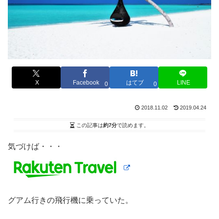
X
Facebook
はてブ
LINE
0
0
2018.11.02
2019.04.24
この記事は
約7分
で読めます。
気づけば・・・
グアム行きの飛行機に乗っていた。