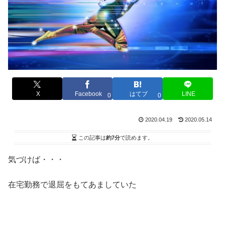
X
Facebook
はてブ
LINE
0
0
2020.04.19
2020.05.14
この記事は
約7分
で読めます。
気づけば・・・
在宅勤務で退屈をもてあましていた