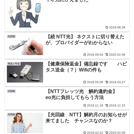
2019.08.28
【続 NTT光】 ネクストに切り替えた
光回線
が、プロバイダーがわからない
2018.09.04
2020.02.08
【健康保険返金】備忘録です ハピ
税金と年金
タス送金（？）Wifiの件も
2018.05.08
2019.03.27
【NTTフレッツ光 解約違約金】
光回線
eo光に負担してもらう方法
2019.11.16
2019.11.23
【光回線 NTT】解約月のお知らせが
光回線
来てました チャンスなのか？
2019.03.22
2020.02.08