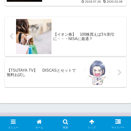
2018.07.26
2020.02.08
【イオン株】 100株買えば3％割引
に・・・NISAに最適？
【TSUTAYA TV】 DISCASとセットで
無料お試し
メニュー
ホーム
検索
トップ
サイドバー
気づけば・・・てんてんてん