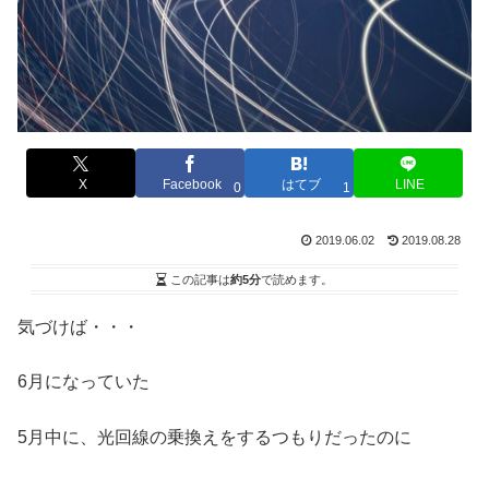
X
Facebook
はてブ
LINE
0
1
2019.06.02
2019.08.28
この記事は
約5分
で読めます。
気づけば・・・
6月になっていた
5月中に、光回線の乗換えをするつもりだったのに