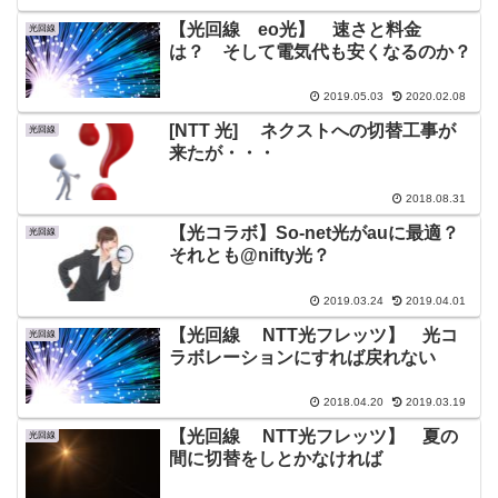
【光回線 eo光】 速さと料金
光回線
は？ そして電気代も安くなるのか？
2019.05.03
2020.02.08
[NTT 光] ネクストへの切替工事が
光回線
来たが・・・
2018.08.31
【光コラボ】So-net光がauに最適？
光回線
それとも@nifty光？
2019.03.24
2019.04.01
【光回線 NTT光フレッツ】 光コ
光回線
ラボレーションにすれば戻れない
2018.04.20
2019.03.19
【光回線 NTT光フレッツ】 夏の
光回線
間に切替をしとかなければ