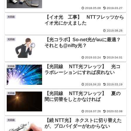
2018.05.08
2019.03.27
【イオ光 工事】 NTTフレッツから
光回線
イオ光にかえました
2019.08.28
【光コラボ】So-net光がauに最適？
光回線
それとも@nifty光？
2019.03.24
2019.04.01
【光回線 NTT光フレッツ】 光コ
光回線
ラボレーションにすれば戻れない
2018.04.20
2019.03.19
【光回線 NTT光フレッツ】 夏の
光回線
間に切替をしとかなければ
2018.07.26
2020.02.08
【続 NTT光】 ネクストに切り替えた
光回線
が、プロバイダーがわからない