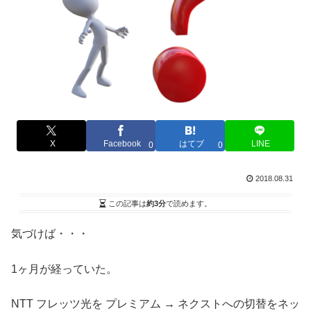
X
Facebook
はてブ
LINE
0
0
2018.08.31
この記事は
約3分
で読めます。
気づけば・・・
1ヶ月が経っていた。
NTT フレッツ光を プレミアム → ネクストへの切替をネッ