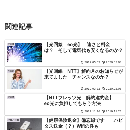
関連記事
【光回線 eo光】 速さと料金
光回線
は？ そして電気代も安くなるのか？
2019.05.03
2020.02.08
【光回線 NTT】解約月のお知らせが
光回線
来てました チャンスなのか？
2019.03.22
2020.02.08
【NTTフレッツ光 解約違約金】
光回線
eo光に負担してもらう方法
2019.11.16
2019.11.23
【健康保険返金】備忘録です ハピ
税金と年金
タス送金（？）Wifiの件も