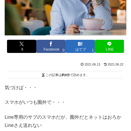
X
Facebook
はてブ
LINE
0
1
2021.06.13
2021.06.22
この記事は
約4分
で読めます。
気づけば・・・
スマホがいつも圏外で・・・
Line専用のサブのスマホだが、圏外だとネットはおろか
Lineさえ送れない