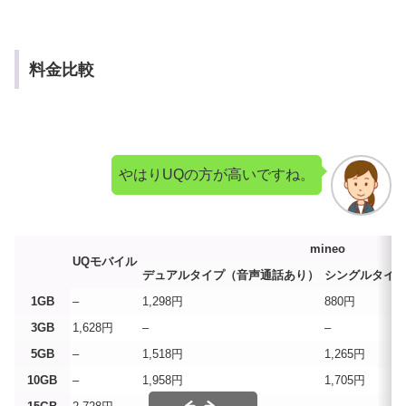
料金比較
やはりUQの方が高いですね。
mineo
UQモバイル
デュアルタイプ（音声通話あり）
シングルタイ
1GB
–
1,298円
880円
3GB
1,628円
–
–
5GB
–
1,518円
1,265円
10GB
–
1,958円
1,705円