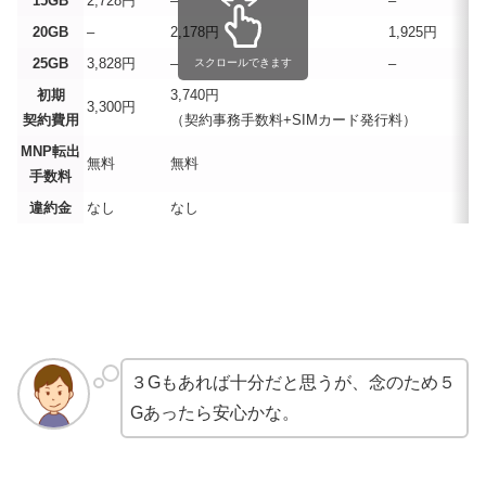
15GB
2,728円
–
–
20GB
–
2,178円
1,925円
25GB
3,828円
–
–
スクロールできます
初期
3,740円
3,300円
契約費用
（契約事務手数料+SIMカード発行料）
MNP転出
無料
無料
手数料
違約金
なし
なし
３Gもあれば十分だと思うが、念のため５
Gあったら安心かな。