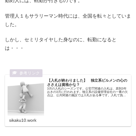
勤め人には、転勤が付きものです。
管理人１もサラリーマン時代には、全国を転々としていま
した。
しかし、セミリタイヤした身なのに、転勤になると
は・・・
【入札が終わりました】 独立系ビルメンの心の
ささえは資格かな？
3月の入札のシーズンです。公官庁関連の入札は、原則3年
おきの3月に行われます。独立系の設備管理会社の一番の欠
点は、公共関連の施設では入札がある事です。入札で負け
ました「のんびりビルメン」を目指して転職し、3年間を大
過なく過ごすことができまし...
sikaku10.work