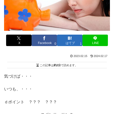
X
Facebook
はてブ
LINE
0
1
2023.02.15
2024.02.17
この記事は
約2分
で読めます。
気づけば・・・
いつも、・・・
ｄポイント ？？？ ？？？