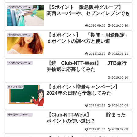
【Sポイント 阪急阪神グループ】
その他のメジャーなポイント
関西スーパーや、セブンイレブンでも
2019.09.02
2019.09.30
【ｄポイント】 「期間・用途限定」
その他のメジャーなポイント
ｄポイントの調べ方と使い道
2018.12.12
2022.03.11
【続 Club-NTT-West】 JTB旅行
その他のメジャーなポイント
券抽選に応募してみた
2019.06.10
【ｄポイント増量キャンペーン】
ポイント投資
2024年の日程を予想してみた
2023.02.11
2024.06.08
【Club-NTT-West】 貯まった
その他のメジャーなポイント
ポイントの使い道は？
2019.01.04
2020.02.08