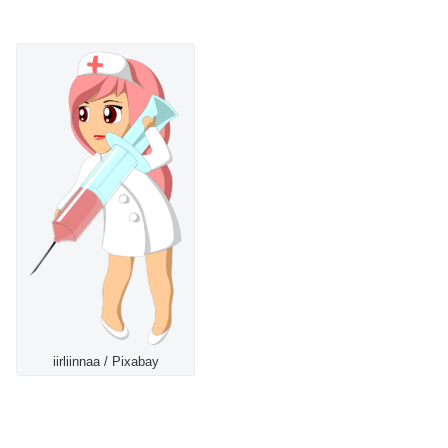
iirliinnaa / Pixabay