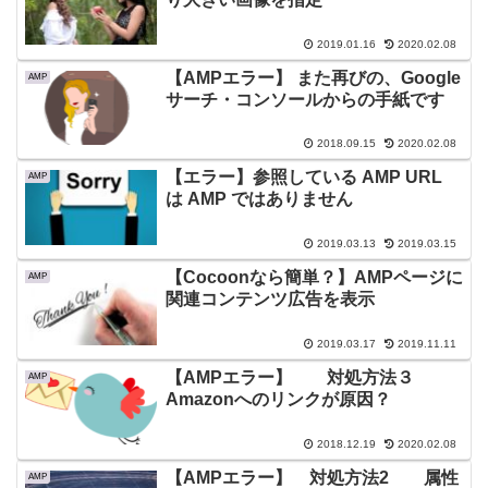
2019.01.16
2020.02.08
【AMPエラー】 また再びの、Google
AMP
サーチ・コンソールからの手紙です
2018.09.15
2020.02.08
【エラー】参照している AMP URL
AMP
は AMP ではありません
2019.03.13
2019.03.15
【Cocoonなら簡単？】AMPページに
AMP
関連コンテンツ広告を表示
2019.03.17
2019.11.11
【AMPエラー】 対処方法３
AMP
Amazonへのリンクが原因？
2018.12.19
2020.02.08
【AMPエラー】 対処方法2 属性
AMP