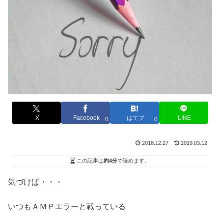
X
Facebook
はてブ
LINE
0
0
2018.12.27
2019.03.12
この記事は
約4分
で読めます。
気づけば・・・
いつもＡＭＰエラーと戦っている