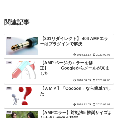
関連記事
【301リダイレクト】 404 AMPエラ
AMP
ーはプラグインで解決
2018.12.13
2020.02.08
【AMP ページのエラーを修
AMP
正】 Googleからメールが来ま
した
2018.08.03
2020.02.08
【ＡＭＰ】「Cocoon」なら簡単でし
AMP
た
2018.12.05
2020.02.08
【AMPエラー】対処法5 推奨サイズよ
AMP
り大きい画像を指定