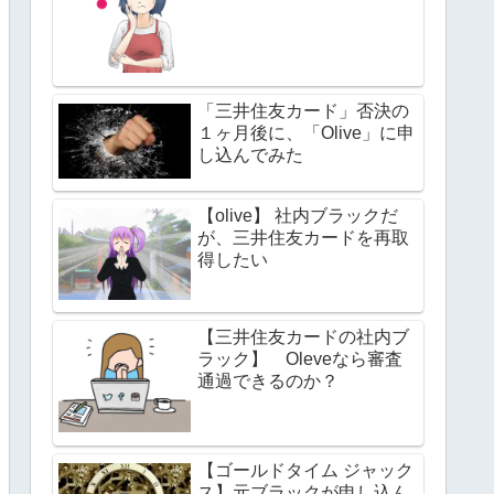
「三井住友カード」否決の
１ヶ月後に、「Olive」に申
し込んでみた
【olive】 社内ブラックだ
が、三井住友カードを再取
得したい
【三井住友カードの社内ブ
ラック】 Oleveなら審査
通過できるのか？
【ゴールドタイム ジャック
ス】元ブラックが申し込ん