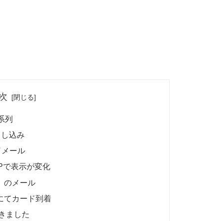
次
系列
り申し込み
了メール
Pで表示が変化
」のメール
にてカード到着
きました